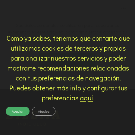
Sus datos personales se utilizarán para respaldar su
experiencia en este sitio web, para administrar el acceso a su
Como ya sabes, tenemos que contarte que
cuenta y para otros fines descritos en nuestro
política de
privacidad
.
utilizamos cookies de terceros y propias
para analizar nuestros servicios y poder
REGISTRARSE
mostrarte recomendaciones relacionadas
con tus preferencias de navegación.
Puedes obtener más info y configurar tus
preferencias
aquí
.
Aceptar
Ajustes