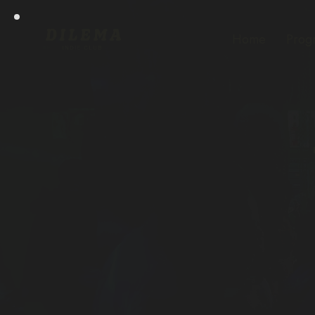
Home
Prog