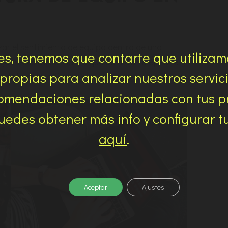
ar el sentimiento de equipo dentro de una
s, tenemos que contarte que utilizam
ejer redes de confianza que permitan mejorar el
 propias para analizar nuestros servic
s de la compañía.
omendaciones relacionadas con tus p
edes obtener más info y configurar t
aquí
.
Aceptar
Ajustes