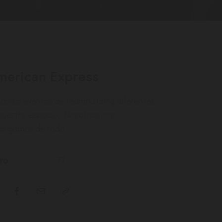
merican Express
aniza eventos de teambuilding diferentes
nuestro espacio. Nosotros nos
argamos de todo.
ro
77