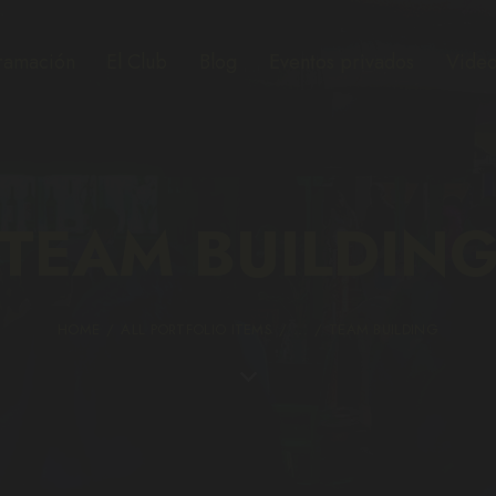
ramación
El Club
Blog
Eventos privados
Video
TEAM BUILDIN
HOME
ALL PORTFOLIO ITEMS
...
TEAM BUILDING