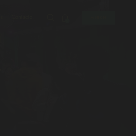
s
Contacto
MERCH
0
G