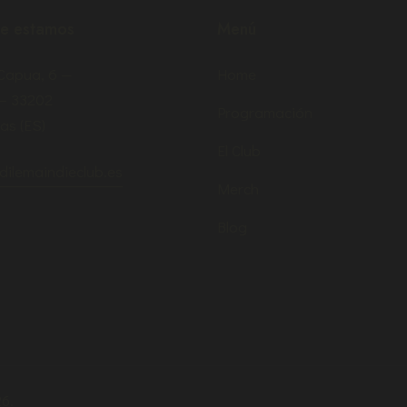
e estamos
Menú
 Capua, 6 —
Home
 – 33202
Programación
as (ES)
El Club
dilemaindieclub.es
Merch
Blog
6.