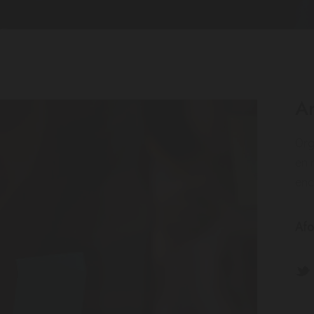
A
Org
en 
enc
Afo