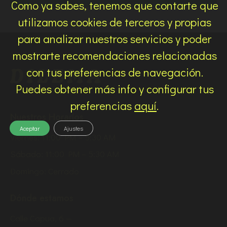
I
T
Como ya sabes, tenemos que contarte que
S
O
utilizamos cookies de terceros y propias
T
para analizar nuestros servicios y poder
A
S
mostrarte recomendaciones relacionadas
D
con tus preferencias de navegación.
E
Puedes obtener más info y configurar tus
E
preferencias
aquí
.
V
Nuestros Horarios
E
Aceptar
Ajustes
N
Viernes: 11:00 PM – 5:30 AM
T
Sábado: 11:00 PM – 5:30 AM
O
Domingo: Cerrado
S
Dónde estamos
Calle Capua, 6 —