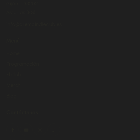
Gijón – 33202
Asturias (ES)
info@dilemaindieclub.es
Menú
Home
Programación
El Club
Merch
Blog
Contáctanos