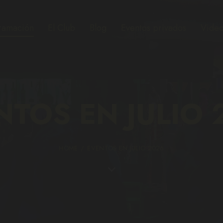
ramación
El Club
Blog
Eventos privados
Video
NTOS EN JULIO 
HOME
EVENTOS EN JULIO 2026