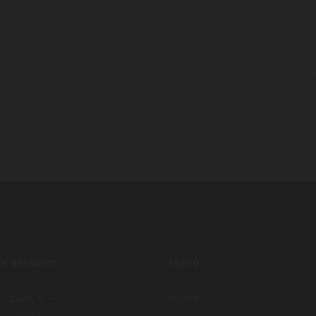
N
N
N
T
T
T
O
O
O
S
S
S
,
,
,
e estamos
Menú
 Capua, 6 —
Home