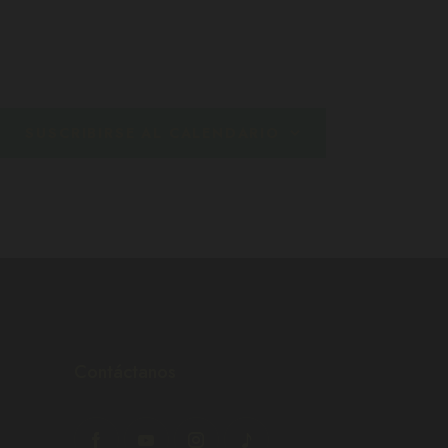
N
N
T
T
O
O
S
S
,
,
SUSCRIBIRSE AL CALENDARIO
Contáctanos