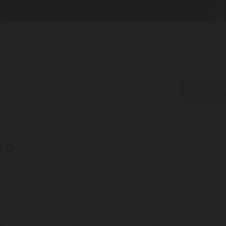
BUSCA
26
No hay eventos programados.
IÉ
JUE
VIE