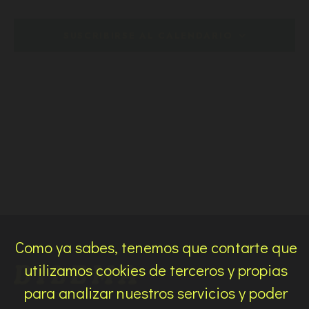
c
c
i
SUSCRIBIRSE AL CALENDARIO
o
n
a
r
f
e
c
h
a
.
Como ya sabes, tenemos que contarte que
utilizamos cookies de terceros y propias
para analizar nuestros servicios y poder