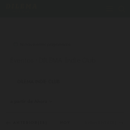
No hay eventos programados.
Eventos
DILEMA Indie Club
DILEMA INDIE CLUB
a partir de Ahora
S
e
l
EVENTOS
EVENTOS
ANTERIOR(ES)
HOY
SIGUIENTE(S)
e