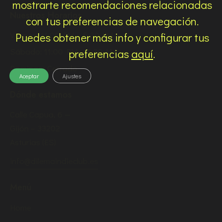
mostrarte recomendaciones relacionadas
Nuestros Horarios
con tus preferencias de navegación.
Viernes: 11:00 PM – 5:30 AM
Puedes obtener más info y configurar tus
Sábado: 11:00 PM – 5:30 AM
preferencias
aquí
.
Domingo: Cerrado
Aceptar
Ajustes
Dónde estamos
Calle Capua, 6 —
Gijón – 33202
Asturias (ES)
info@dilemaindieclub.es
Menú
Home