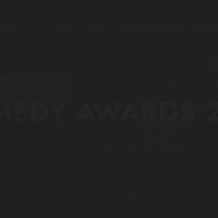
ramación
El Club
Blog
Eventos privados
Video
EDY AWARDS 2
HOME
ALL PORTFOLIO ITEMS
...
COMEDY AWARDS 2021