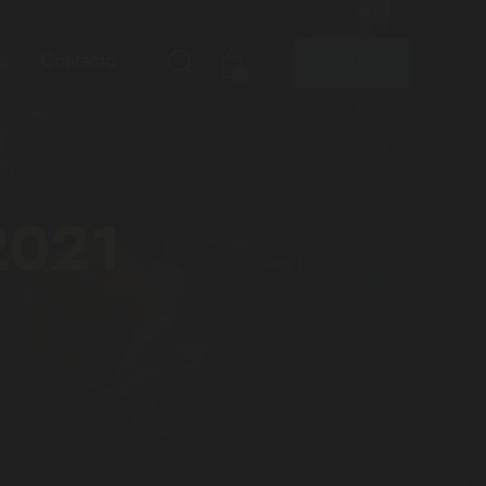
s
Contacto
MERCH
0
021