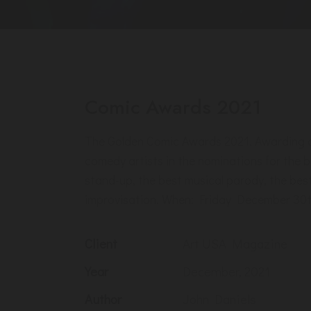
Comic Awards 2021
The Golden Comic Awards 2021. Awarding 
comedy artists in the nominations for the 
stand-up, the best musical parody, the bes
improvisation. When: Friday December 30t
Client
Art USA Magazine
Year
December, 2021
Author
John Daniels