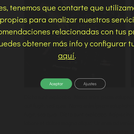
s, tenemos que contarte que utilizam
 propias para analizar nuestros servic
omendaciones relacionadas con tus p
edes obtener más info y configurar t
aquí
.
Aceptar
Ajustes
Dicta sunt explicabo. Nemo enim ipsam voluptate
aut fugit, sed quia. Nemo enim ipsam voluptatem
fugit, sed quia. Dicta sunt explicabo. Adipiscing
labore et dolore magna aliqua. Ut enim ad veniam
Nemo magna ipsam
Voluptatem Quia Voluptas.