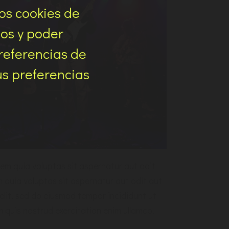
os cookies de
ios y poder
referencias de
us preferencias
m quia voluptas sit aspernatur aut odit
 quia voluptas sit aspernatur aut odit aut
 elit, sed do eiusmod tempor incididunt ut
 quis nostrud exercitation enim ullamco.