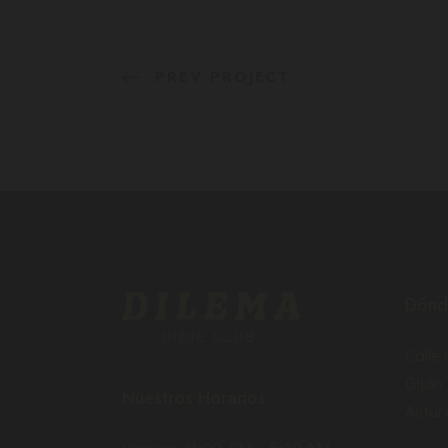
PREV PROJECT
Dónd
Calle
Gijón
Nuestros Horarios
Asturi
Viernes: 11:00 PM – 5:30 AM