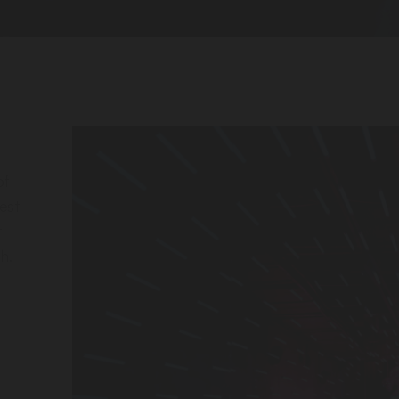
of
best
t
h.