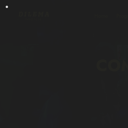
Home
Prog
COM