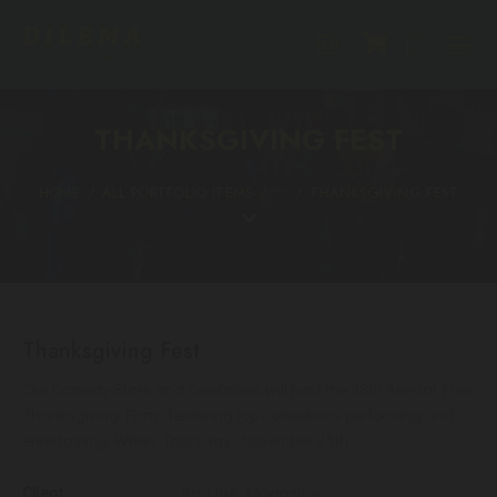
0
THANKSGIVING FEST
HOME
ALL PORTFOLIO ITEMS
...
THANKSGIVING FEST
Thanksgiving Fest
Our Comedy Stars and Celebrities will host the 38th Annual Free
Thanksgiving Party, featuring top comedians performing and
entertaining. When: Thursday, November 25th.
Client
Art USA Magazine