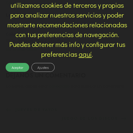
Conciertos
utilizamos cookies de terceros y propias
para analizar nuestros servicios y poder
Local
mostrarte recomendaciones relacionadas
DILEMA Indie Club
con tus preferencias de navegación.
Calle Capua, 6
Gijón
,
Asturias
33202
España
Puedes obtener más info y configurar tus
Ver la web Local
preferencias
aquí
.
Aceptar
Ajustes
DÉJANOS UN COMENTARIO
Lo siento, debes estar
conectado
para publicar un comentario.
JUEVES DE YAYOS
JUEGO DE LOS DISCOS