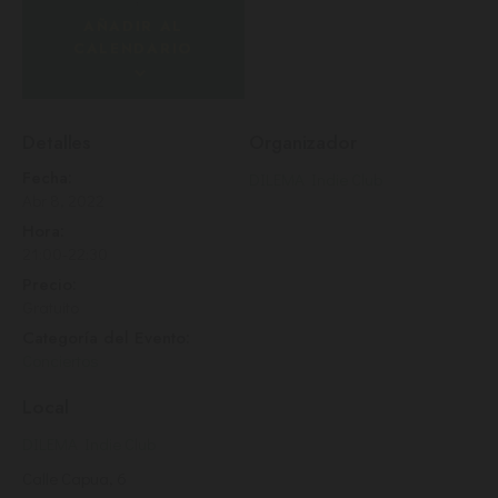
AÑADIR AL
CALENDARIO
Detalles
Organizador
Fecha:
DILEMA Indie Club
Abr 8, 2022
Hora:
21:00-22:30
Precio:
Gratuito
Categoría del Evento:
Conciertos
Local
DILEMA Indie Club
Calle Capua, 6