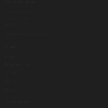
Dónde estamos
Calle Capua, 6 —
Gijón – 33202
Asturias (ES)
info@dilemaindieclub.es
Menú
Home
Programación
El Club
Merch
Blog
Contáctanos