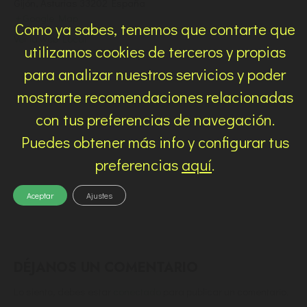
Gijón
,
Asturias
33202
España
+ Google Map
Como ya sabes, tenemos que contarte que
Ver la web Local
utilizamos cookies de terceros y propias
para analizar nuestros servicios y poder
mostrarte recomendaciones relacionadas
con tus preferencias de navegación.
Puedes obtener más info y configurar tus
preferencias
aquí
.
Aceptar
Ajustes
DÉJANOS UN COMENTARIO
Lo siento, debes estar
conectado
para publicar un comentario.