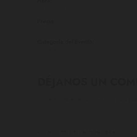
Hora:
20:45-22:00
Precio:
Gratuito
Categoría del Evento:
Encuentros
DÉJANOS UN COM
Lo siento, debes estar
conectado
para pub
NOCHE DE LA HOGUERA