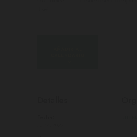
sostenible/social. Desde su sede en Gijón, la
diseño.
AÑADIR AL
CALENDARIO
Detalles
Org
Fecha:
DILEMA
Jul 14, 2022