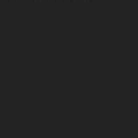
ng, la ciencia, el periodismo, el arte y el