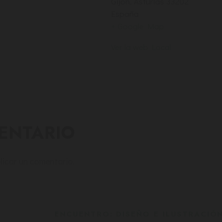
Gijón
,
Asturias
33202
España
+ Google Map
Ver la web Local
ENTARIO
licar un comentario.
ENCUENTRO: DISEÑO E ILUSTRACIÓ