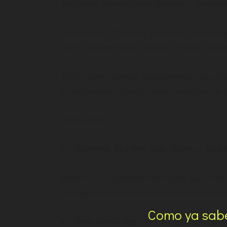
festivales, formaciones, debates y, en gene
El encuentro
‘Cultura y Territorio. Proyect
agitar el panorama cultural y creativo urba
De la misma manera, analizaremos colectiva
transformador que la cultura tiene para el 
Participan:
Valentina Martino, Inés Barea – Radar
RadArt es una plataforma digital que ofrece 
es impulsar la visibilidad de los artistas loc
Como ya sabe
Sara Fernández – Voices, Escuela de Do