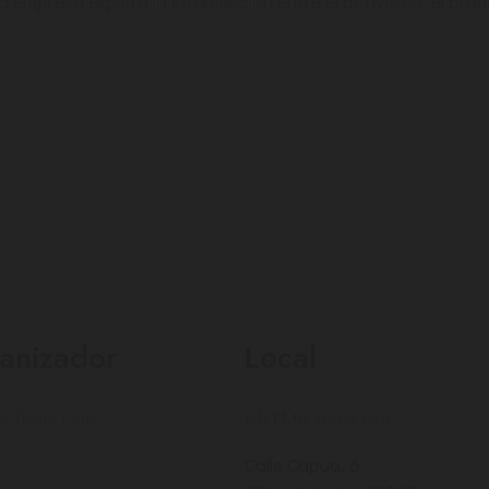
 empresa explora la intersección entre el activismo, el brandi
anizador
Local
 Indie Club
DILEMA Indie Club
Calle Capua, 6