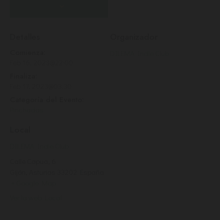
Detalles
Organizador
Comienza:
DILEMA Indie Club
Feb 16, 2023@22:00
Finaliza:
Feb 17, 2023@03:30
Categoría del Evento:
Pinchadas
Local
DILEMA Indie Club
Calle Capua, 6
Gijón
,
Asturias
33202
España
+ Google Map
Ver la web Local