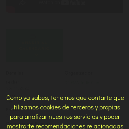
AÑADIR AL
CALENDARIO
Detalles
Organizador
Fecha:
DILEMA Indie Club
Nov 11, 2022
Hora:
Como ya sabes, tenemos que contarte que
21:00-22:30
utilizamos cookies de terceros y propias
Precio:
para analizar nuestros servicios y poder
Gratuito
Categoría del Evento:
mostrarte recomendaciones relacionadas