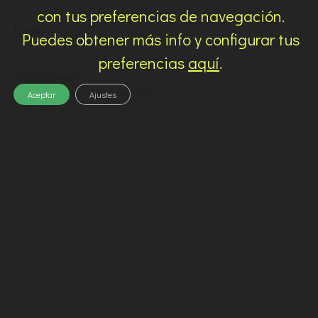
Conciertos
con tus preferencias de navegación.
Local
Puedes obtener más info y configurar tus
DILEMA Indie Club
preferencias
aquí
.
Calle Capua, 6
Gijón
,
Asturias
33202
España
Aceptar
Ajustes
+ Google Map
Ver la web Local