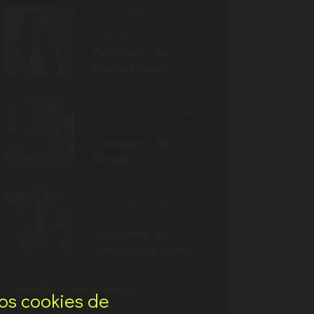
CONCIERTOS
25/03/2022
BY
ADMIN
0
Comments
Concierto de
María Casals
CONCIERTOS
11/03/2022
BY
ADMIN
0
Comments
Concierto de
Sonder
CONCIERTOS
04/03/2022
BY
ADMIN
1
Comment
Concierto de
Diego Rodríguez
Calendario de eventos
os cookies de