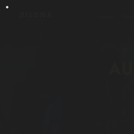
Home
Prog
AU