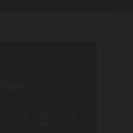
VIEWED
COMMENTED
LIKED
GIJÓN
26/04/2022
BY
ADMIN
0
Comments
Salir por Gijón:
Zona de fiesta