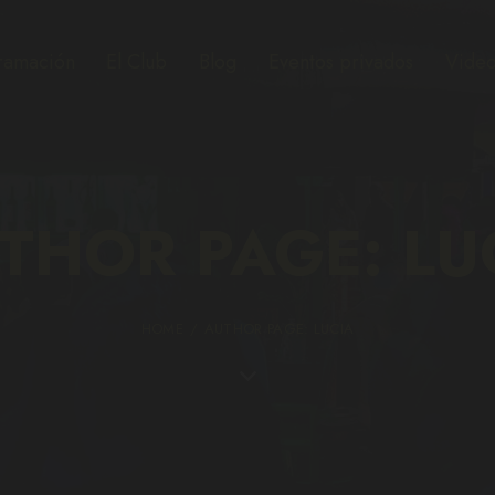
ramación
El Club
Blog
Eventos privados
Video
THOR PAGE: LU
HOME
AUTHOR PAGE: LUCIA