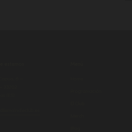
e estamos
Menú
 Capua, 6 —
Home
 – 33202
Programación
as (ES)
El Club
dilemaindieclub.es
Merch
Blog