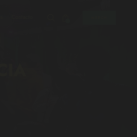
s
Contacto
MERCH
0
CIA