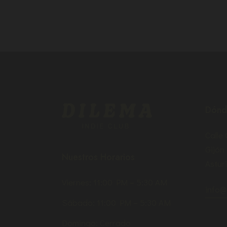
Dónd
Calle
Gijón
Nuestros Horarios
Asturi
Viernes: 11:00 PM – 5:30 AM
info@
Sábado: 11:00 PM – 5:30 AM
Domingo: Cerrado