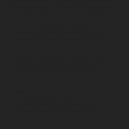
Barrio de La Arena:
La Arena es uno de los barrios del
distrito este de Gijón. En concreto, este barrio bordea la
playa de San Lorenzo. De hecho, en el pasado el barrio se
situaba en una zona de arenales de la playa. En los 2000’s,
esta zona fue el epicentro de la fiesta gijonesa, pero fue
decayendo con el cierre de numerosos locales. Sin
embargo, en los últimos años, la apertura de nuevos bares
y pubs ha vuelto a colocar a La Arena como una de las
zonas referentes a la hora de salir por Gijón. La Arena
destaca por el gran número de cervecerías y pubs de
ambiente cultural/alternativo, en especial, en la calle
Marqués de Casa Valdés y en la Calle Capua.
Fomento:
Otra zona de fiesta de Gijón se ubica en Fomento.
Esta zona engloba el puerto deportivo y la calle Marqués de
San Esteban, reconocible por sus soportales y
popularmente llamada “la calle de los arcos”. Fomento es
uno de los clásicos de la noche gijonesa y te permitirá salir
por Gijón a pie de playa. Si sales buscando música latina,