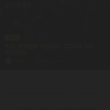
GIJÓN
SALIR POR GIJÓN: ZONA DE
FIESTA
ADMIN
26/04/2022
0
Comments
¿Te estás planteando salir por Gijón? En este post queremos
ayudarte a entender cómo funciona la ciudad y cuáles son las
mejores zonas de fiesta.