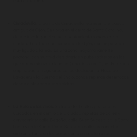
esta es tu zona.
Cimadevilla:
El barrio de Cimadevilla representa el casco
antiguo de Gijón. Se ubica en el cerro de Santa Catalina,
donde tuvo lugar el primer asentamiento romano de la
ciudad. Este fue el primer barrio de Gijón, con un pasado
muy ligado a la mar. Es una zona mayoritariamente
peatonal con multitud de sidrerías y pubs rockeros en los
que dar comienzo (o terminar) una fiesta en Gijón. Entre sus
empinadas e irregulares calles destacan la Plaza del
Lavaderu y la Cuesta del Cholo, zonas repletas de terrazas
donde disfrutar de unas sidras.
La Ruta de los vinos:
Se trata de 4 calles peatonales
ubicadas en el centro de la ciudad repletas de bares y
cervecerías: calle Begoña, calle Buen Suceso, calle Santa
Lucía y calle Santa Rosa. Son unas calles con mucho
ambiente tanto en los bares como en sus terrazas,