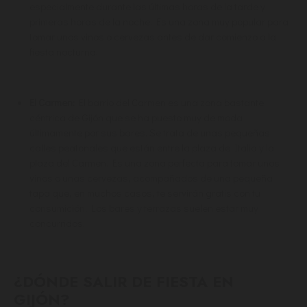
especialmente durante las últimas horas de la tarde y
primeras horas de la noche. Es una zona muy popular para
tomar unos vinos o cervezas antes de dar comienzo a la
fiesta nocturna.
El Carmen:
El barrio del Carmen es una zona bastante
céntrica de Gijón que se ha puesto muy de moda
últimamente por sus bares. Se trata de unas pequeñas
calles peatonales que están entre la plaza de Italia y la
plaza del Carmen. Es una zona perfecta para tomar unos
vinos o unas cervezas, acompañados de una pequeña
tapa que, en muchos casos, te servirán gratis con tu
consumición. Los bares y terrazas suelen estar muy
concurridos.
¿DÓNDE SALIR DE FIESTA EN
GIJÓN?