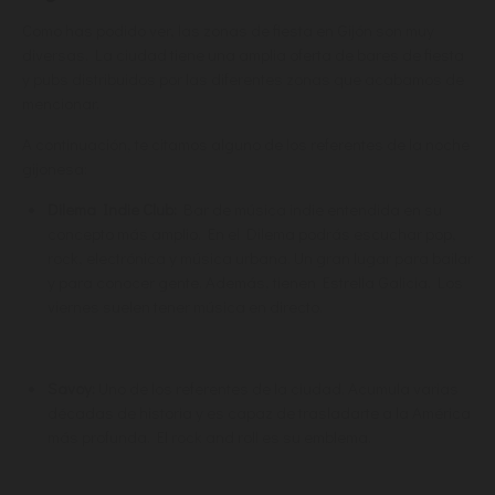
Como has podido ver, las zonas de fiesta en Gijón son muy
diversas. La ciudad tiene una amplia oferta de bares de fiesta
y pubs distribuidos por las diferentes zonas que acabamos de
mencionar.
A continuación, te citamos alguno de los referentes de la noche
gijonesa:
Dilema Indie Club:
Bar de música indie entendida en su
concepto más amplio. En el Dilema podrás escuchar pop,
rock, electrónica y música urbana. Un gran lugar para bailar
y para conocer gente. Además, tienen Estrella Galicia. Los
viernes suelen tener música en directo.
Savoy:
Uno de los referentes de la ciudad. Acumula varias
décadas de historia y es capaz de trasladarte a la América
más profunda. El rock and roll es su emblema.