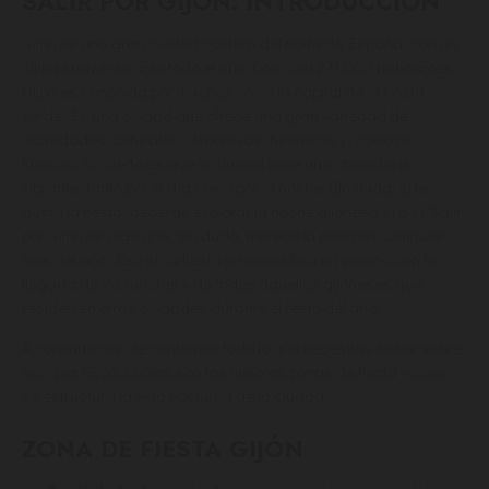
SALIR POR GIJÓN: INTRODUCCIÓN
Gijón es una gran ciudad costera del norte de España, con un
clima suave durante todo el año. Con casi 271.000 habitantes,
Gijón es conocida por muchos como la capital de la Costa
Verde. Es una ciudad que ofrece una gran variedad de
actividades culturales, deportivas, turísticas y, como no,
lúdicas. Lo cierto es que la ciudad tiene una atmósfera
vibrante, tanto por el día como por la noche. Sin duda, si te
gusta la fiesta, deberás explorar la noche gijonesa sí o sí. Salir
por Gijón es algo que, sin duda, merece la pena en cualquier
mes del año. Eso sí, la fiesta se intensifica en verano con la
llegada de los turistas y de todos aquellos gijoneses que
residen en otras ciudades durante el resto del año.
A continuación, te contamos todo lo que necesitas saber sobre
salir por Gijón, cuáles son las mejores zonas de fiesta y cómo
se estructura la vida nocturna de la ciudad.
ZONA DE FIESTA GIJÓN