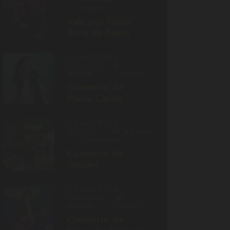
0
Comments
Salir por Gijón:
Zona de fiesta
CONCIERTOS
25/03/2022
BY
ADMIN
0
Comments
Concierto de
María Casals
CONCIERTOS
11/03/2022
BY
ADMIN
0
Comments
Concierto de
Sonder
CONCIERTOS
04/03/2022
BY
ADMIN
1
Comment
Concierto de