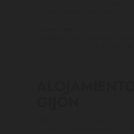
viernes suelen tener conciertos con música 
Club se encuentra en calle Capua, 6, Gijón.
Si quieres saber más, contáctanos a través
acordaremos una tarifa especial en tus cop
junto a nosotros en el DILEMA Indie Club d
ALOJAMIENTO
GIJÓN
A la hora de alojarse, los grupos de despedi
para ellos, donde nadie les moleste. Por ell