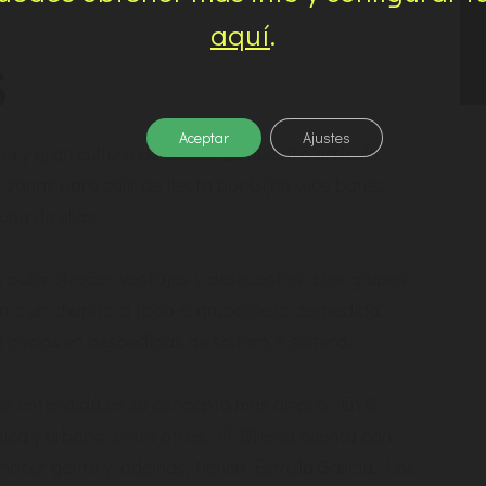
aquí
.
S
Aceptar
Ajustes
a y gran cultura de bares. En nuestro artículo
 zonas para salir de fiesta por Gijón y los bares,
na de ellas.
 pubs ofrecen ventajas y descuentos a los grupos.
n a un chupito a todo el grupo de la despedida.
s copas en despedidas de soltero o soltera.
ie entendida en su concepto más amplio. En él
ica y urbana, entre otros. El Dilema cuenta con
nocer gente y, además, tienen Estrella Galicia. Los