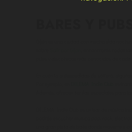
BARES Y PUB
Gijón es una ciudad con mucha vida nocturn
sobre
Salir por Gijón
, encontrarás todas las
pubs y discotecas más conocidos de cada u
En cuanto a despedidas de soltero, algunos
Por ejemplo, en
DILEMA Indie Club
invitará
Además, ofrecen tarifas especiales para la
DILEMA Indie Club es un bar de música ind
podrás escuchar música pop, rock, electrón
una gran pista de baile donde moverte y co