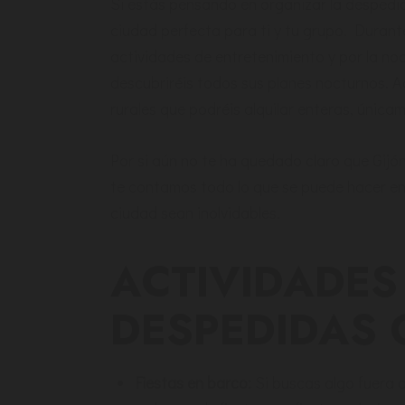
Si estás pensando en organizar la despedid
ciudad perfecta para ti y tu grupo. Durant
actividades de entretenimiento y por la noch
descubriréis todos sus planes nocturnos. 
rurales que podréis alquilar enteras, única
Por si aún no te ha quedado claro que Gijón
te contamos todo lo que se puede hacer en 
ciudad sean inolvidables.
ACTIVIDADES
DESPEDIDAS 
Fiestas en barco:
Si buscas algo fuera 