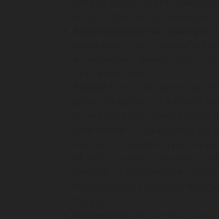
un barco de fiesta, una fiesta exclusiva
una opción bastante demandada en las
Alquiler de limusina o de Lamborgini:
Si
puedes perderte esta experiencia. Pas
en Lamborgini. El paseo en limusina inc
disfrutéis del paseo.
Paintball:
Consiste en dispara pequeñas 
perseguir al equipo contrario mientras 
se termine el tiempo, ¡pierde el equipo 
Laser combat:
Es un juego de combate q
interiores. Es semejante al paintball pe
infrarojos. Cada participante lleva tam
disparado e informa en voz alta de que 
trata de un juego completamente segur
tranquila.
Escape rooms:
Gijón cuenta con varios