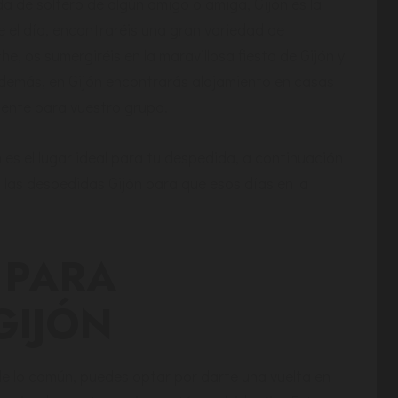
a de soltero de algún amigo o amiga, Gijón es la
e el día, encontraréis una gran variedad de
e, os sumergiréis en la maravillosa fiesta de Gijón y
Además, en Gijón encontrarás alojamiento en casas
mente para vuestro grupo.
 es el lugar ideal para tu despedida, a continuación
las despedidas Gijón para que esos días en la
 PARA
GIJÓN
de lo común, puedes optar por darte una vuelta en