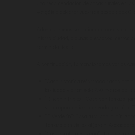
una recomendación de casas rurales en las
vengáis a celebrar vuestras despedidas Gij
Además, hemos seleccionado para vosotros 
misma ciudad, algunas a escasos metros de 
termine la fiesta.
A continuación, te mencionamos varias ca
“Casa histórica reformada casco antigu
la ciudad y a tan solo 250 metros de la
“Rinconin triplex”: Casa con terraza, jar
y con aparcamiento privado gratuito. 
“El Verderín”: Casa rural con jardín, z
Terraza con vistas al jardín. Acogedor
“Casa rural La Sosiega”: La casa ofrece