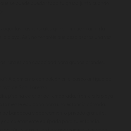
 que se puede quedar todo tu grupo junto cuando
ón.
aquellas casas rurales que se encuentran en la
la playa. Así, no tendréis que desplazaros una vez
sas rurales con capacidad para grupos grandes.
o”: Alojamiento con balcón en el casco antiguo de
 playa de San Lorenzo.
dín, piscina exterior de temporada, frente a la playa
Totalmente equipada para una estancia cómoda.
ona de barbacoa y aparcamiento privado gratuito.
a y completamente equipada para tu estancia.
 balcón, vistas al jardín y aparcamiento privado